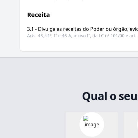
Receita
3.1 - Divulga as receitas do Poder ou órgão, ev
Arts. 48, §1º, II e 48-A, inciso II, da LC nº 101/00 e art
Qual o seu