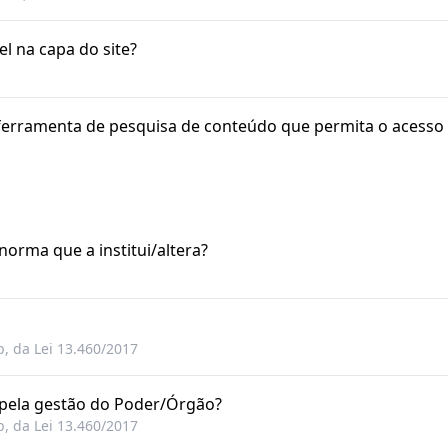
el na capa do site?
êm ferramenta de pesquisa de conteúdo que permita o acesso
 norma que a institui/altera?
, b, da Lei 13.460/2017
s pela gestão do Poder/Órgão?
, b, da Lei 13.460/2017