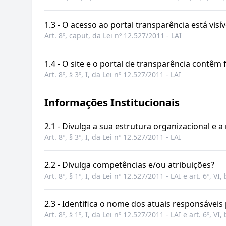
1.3 - O acesso ao portal transparência está visív
Art. 8º, caput, da Lei nº 12.527/2011 - LAI
1.4 - O site e o portal de transparência cont
Art. 8º, § 3º, I, da Lei nº 12.527/2011 - LAI
Informações Institucionais
2.1 - Divulga a sua estrutura organizacional e a
Art. 8º, § 3º, I, da Lei nº 12.527/2011 - LAI
2.2 - Divulga competências e/ou atribuições?
Art. 8º, § 1º, I, da Lei nº 12.527/2011 - LAI e art. 6º, VI
2.3 - Identifica o nome dos atuais responsávei
Art. 8º, § 1º, I, da Lei nº 12.527/2011 - LAI e art. 6º, VI