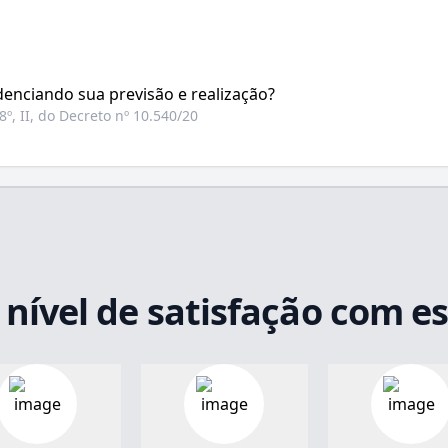
idenciando sua previsão e realização?
. 8º, II, do Decreto nº 10.540/20
 nível de satisfação com e