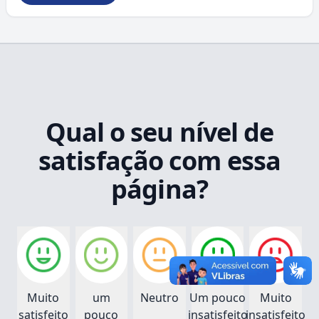
Qual o seu nível de
satisfação com essa
página?
Muito
um
Neutro
Um pouco
Muito
satisfeito
pouco
insatisfeito
insatisfeito