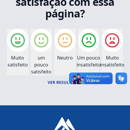
satisfação com essa
página?
Muito
um
Neutro
Um pouco
Muito
satisfeito
pouco
insatisfeito
insatisfeito
satisfeito
VER RESULTADOS