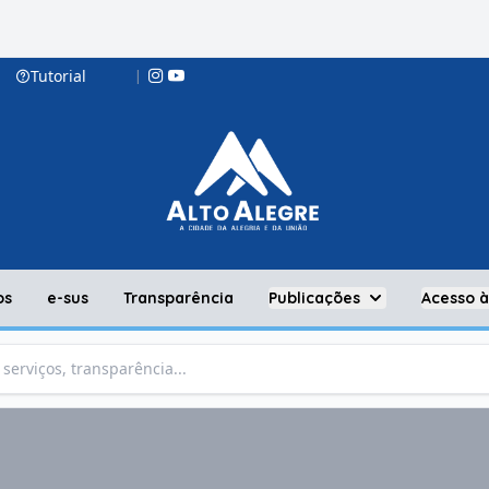
Tutorial
|
os
e-sus
Transparência
Publicações
Acesso 