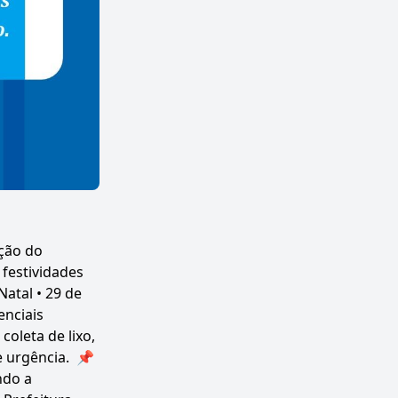
ção do
 festividades
Natal • 29 de
enciais
oleta de lixo,
de urgência. 📌
ndo a