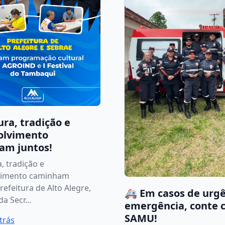
ura, tradição e
olvimento
am juntos!
, tradição e
vimento caminham
refeitura de Alto Alegre,
🚑 Em casos de urgê
a Secr...
emergência, conte 
SAMU!
trás