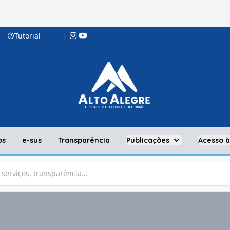
Tutorial
|
os
e-sus
Transparência
Publicações
Acesso 