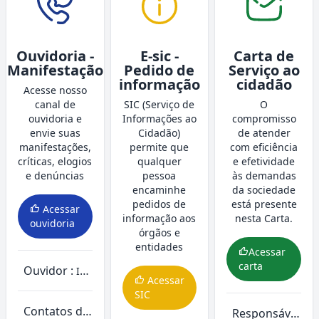
Ouvidoria -
E-sic -
Carta de
Manifestação
Pedido de
Serviço ao
informação
cidadão
Acesse nosso
canal de
SIC (Serviço de
O
ouvidoria e
Informações ao
compromisso
envie suas
Cidadão)
de atender
manifestações,
permite que
com eficiência
críticas, elogios
qualquer
e efetividade
e denúncias
pessoa
às demandas
encaminhe
da sociedade
pedidos de
está presente
Acessar
informação aos
nesta Carta.
ouvidoria
órgãos e
entidades
Acessar
carta
Ouvidor :
IURI RENNER DO NASCIMENTO
Acessar
SIC
Contatos da ouvidoria
Responsável :