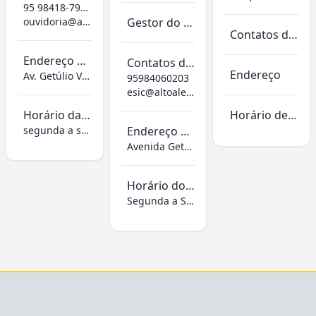
95 98418-7919
ouvidoria@altoalegre.rr.gov.br
Gestor do SIC :
SALOMÃO DA SILVA M
Contatos da Carta de Serviço
Endereço da ouvidoria
Contatos da e-sic
Endereço
Av. Getúlio Vargas, s/n
95984060203
esic@altoalegre.rr.gov.br
Horário da ouvidoria
Horário de atendimento
segunda a sexta das 7:30 as 13:30
Endereço da e-sic
Avenida Getúlio Vargas, s/n
Horário do e-sic
Segunda a Sexta das 7:30 as 13:30