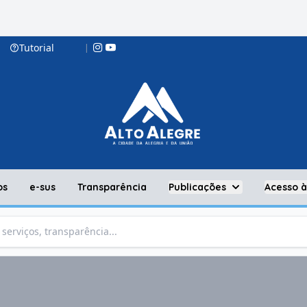
Tutorial
|
os
e-sus
Transparência
Publicações
Acesso 