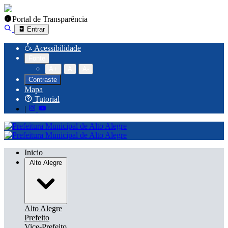
Portal de Transparência
Entrar
Acessibilidade
Fonte
A+
A
A-
Contraste
Mapa
Tutorial
|
Inicio
Alto Alegre
Alto Alegre
Prefeito
Vice-Prefeito